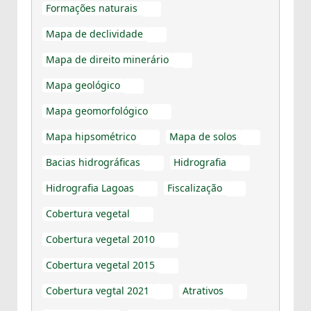
Formações naturais
PDF
Mapa de declividade
PDF
Mapa de direito minerário
PDF
Mapa geológico
PDF
Mapa geomorfológico
PDF
Mapa hipsométrico
Mapa de solos
PDF
PDF
Bacias hidrográficas
Hidrografia
PDF
PDF
Hidrografia Lagoas
Fiscalização
PDF
PDF
Cobertura vegetal
PDF
Cobertura vegetal 2010
PDF
Cobertura vegetal 2015
PDF
Cobertura vegtal 2021
Atrativos
PDF
PDF